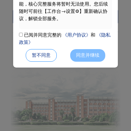
阅读并同意
《用户协议》
和
《隐私政策》
能，核心完整服务将暂时无法使用。您后续
随时可前往【工作台→设置⚙】重新确认协
Login
议，解锁全部服务。
Activate
Forget password
自助服务中心
已阅并同意完整的
《用户协议》
和
《隐私
政策》
Phone code login
暂不同意
同意并继续