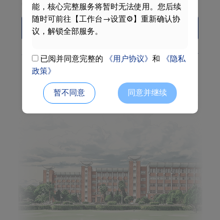
阅读并同意
《用户协议》
和
《隐私政策》
能，核心完整服务将暂时无法使用。您后续
随时可前往【工作台→设置⚙】重新确认协
Login
议，解锁全部服务。
Activate
Forget password
自助服务中心
已阅并同意完整的
《用户协议》
和
《隐私
政策》
Phone code login
暂不同意
同意并继续