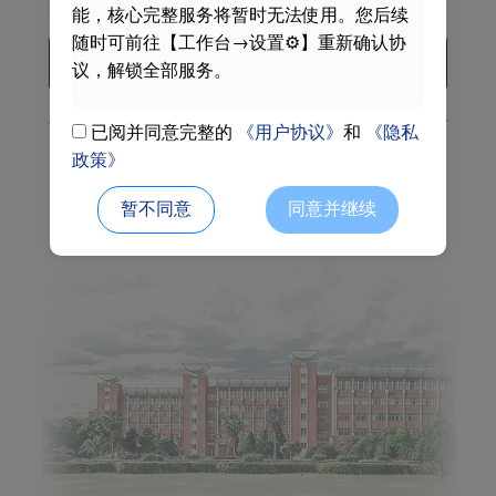
阅读并同意
《用户协议》
和
《隐私政策》
能，核心完整服务将暂时无法使用。您后续
随时可前往【工作台→设置⚙】重新确认协
Login
议，解锁全部服务。
Activate
Forget password
自助服务中心
已阅并同意完整的
《用户协议》
和
《隐私
政策》
Phone code login
暂不同意
同意并继续