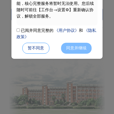
阅读并同意
《用户协议》
和
《隐私政策》
能，核心完整服务将暂时无法使用。您后续
随时可前往【工作台→设置⚙】重新确认协
Login
议，解锁全部服务。
Activate
Forget password
自助服务中心
已阅并同意完整的
《用户协议》
和
《隐私
政策》
Phone code login
暂不同意
同意并继续