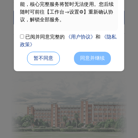
阅读并同意
《用户协议》
和
《隐私政策》
能，核心完整服务将暂时无法使用。您后续
随时可前往【工作台→设置⚙】重新确认协
Login
议，解锁全部服务。
Activate
Forget password
自助服务中心
已阅并同意完整的
《用户协议》
和
《隐私
政策》
Phone code login
暂不同意
同意并继续